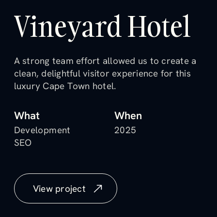
V
i
n
e
y
a
r
d
H
o
t
e
l
A
s
t
r
o
n
g
t
e
a
m
e
f
f
o
r
t
a
l
l
o
w
e
d
u
s
t
o
c
r
e
a
t
e
a
c
l
e
a
n
,
d
e
l
i
g
h
t
f
u
l
v
i
s
i
t
o
r
e
x
p
e
r
i
e
n
c
e
f
o
r
t
h
i
s
l
u
x
u
r
y
C
a
p
e
T
o
w
n
h
o
t
e
l
.
W
h
a
t
W
h
e
n
D
e
v
e
l
o
p
m
e
n
t
2
0
2
5
S
E
O
V
i
e
w
p
r
o
j
e
c
t
V
i
e
w
p
r
o
j
e
c
t