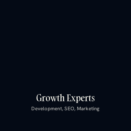
Growth Experts
G
r
o
w
t
h
E
x
p
e
r
t
s
G
r
o
w
t
h
E
x
p
e
r
t
s
Development, SEO, Marketing