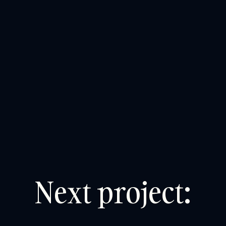
N
e
x
t
p
r
o
j
e
c
t
: